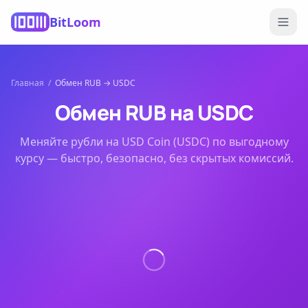
BitLoom
Главная
/
Обмен
RUB
→
USDC
Обмен
RUB
на
USDC
Меняйте
рубли
на
USD Coin (USDC)
по выгодному
курсу — быстро, безопасно, без скрытых комиссий.