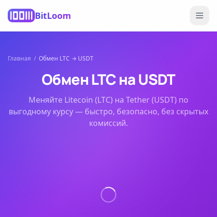
BitLoom
Главная
/
Обмен
LTC
→
USDT
Обмен
LTC
на
USDT
Меняйте
Litecoin (LTC)
на
Tether (USDT)
по
выгодному курсу — быстро, безопасно, без скрытых
комиссий.