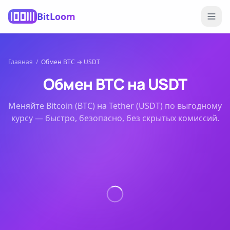
BitLoom
Главная
/
Обмен
BTC
→
USDT
Обмен
BTC
на
USDT
Меняйте
Bitcoin (BTC)
на
Tether (USDT)
по выгодному
курсу — быстро, безопасно, без скрытых комиссий.