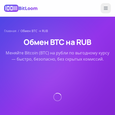
BitLoom
Главная
/
Обмен
BTC
→
RUB
Обмен
BTC
на
RUB
Меняйте
Bitcoin (BTC)
на
рубли
по выгодному курсу
— быстро, безопасно, без скрытых комиссий.